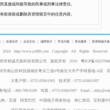
为而直接或间接导致的民事或刑事法律责任。
员有权保留或删除其管辖留言中的任意内容。
路
|
欢迎合作
|
企业文化
|
诚聘英才
|
常见问题
|
售后服务
|
联系精诚天路
2010 http://www.jctl88.com Copyright All Rights Reserved
圳市精诚天路科技有限公司 版权所有 2010
粤ICP备1023704
圳市南山区科技园南区粤兴三道6号南京大学产学研基地-A区 四楼
大客户部：0755-83661992 技术部：0755-83661997
：400-700-0189 传真：0755-83661997 Email：zhhy@eskyw
机构：百度 阿里巴巴 中国电子商务协会 单仁资讯 宝利通中