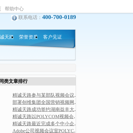
页
帮助中心
400-700-0189
联系电话：
诚天路
荣誉资质
客户见证
态
下载中心
同类文章排行
精诚天路参与某部队视频会议及营区广播系统建设
部署创维集团全国营销视频网络 精诚天路携手神州数码POLYCOM
精诚天路成功签约湖南益丰大药房POLYCOM视频会议项目
精诚天路以POLYCOM视频会议与洪涛装饰股份牵手
精诚天路最近完成多个中小企业宝利通项目实施
Adobe公司视频会议室POLYCOM音频解决方案