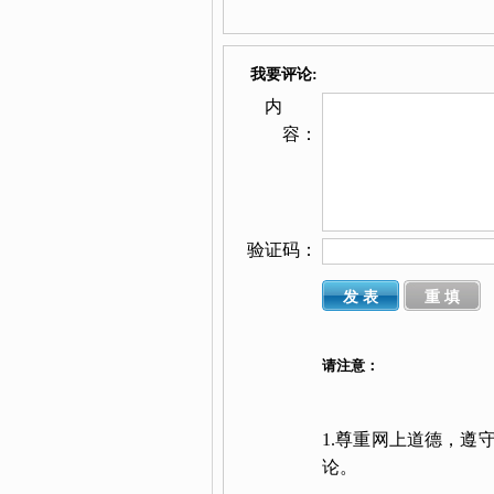
我要评论:
内
容：
验证码：
请注意：
1.尊重网上道德，遵
论。