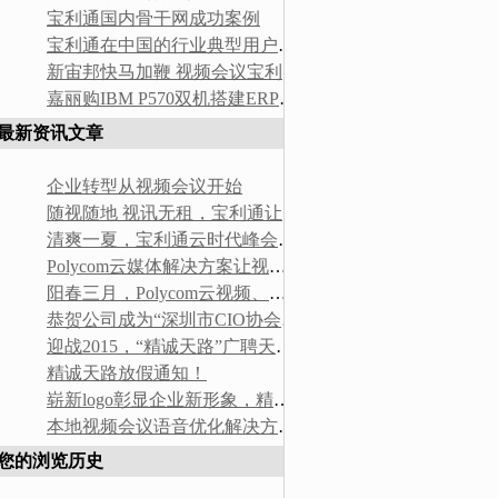
宝利通国内骨干网成功案例
宝利通在中国的行业典型用户表（部分）
新宙邦快马加鞭 视频会议宝利通替换华为
嘉丽购IBM P570双机搭建ERP平台
最新资讯文章
企业转型从视频会议开始
随视随地 视讯无租，宝利通让未来场景正在发生！
清爽一夏，宝利通云时代峰会在惠州巽寮湾落幕！
Polycom云媒体解决方案让视讯无隙跃上云端！
阳春三月，Polycom云视频、云媒体客户体验活动取得圆满结束!
恭贺公司成为“深圳市CIO协会”会员单位
迎战2015，“精诚天路”广聘天下英才！
精诚天路放假通知！
崭新logo彰显企业新形象，精诚天路喜迎2015
本地视频会议语音优化解决方案——智能睿音
您的浏览历史