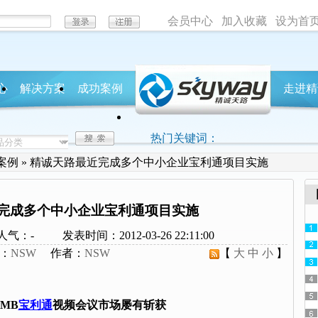
会员中心
加入收藏
设为首
心
解决方案
成功案例
走进精
企业动
热门关键词：
案例
»
精诚天路最近完成多个中小企业宝利通项目实施
完成多个中小企业宝利通项目实施
人气：
-
发表时间：2012-03-26 22:11:00
：
NSW
作者：
NSW
【
大
中
小
】
MB
宝利通
视频会议市场屡有斩获